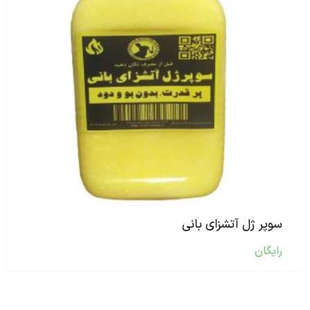
سوپر ژل آتشزای بانی
رایگان