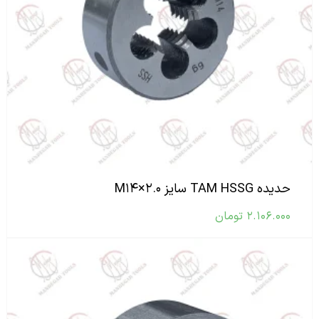
حدیده TAM HSSG سایز M۱۴×۲.۰
۲.۱۰۶.۰۰۰
تومان