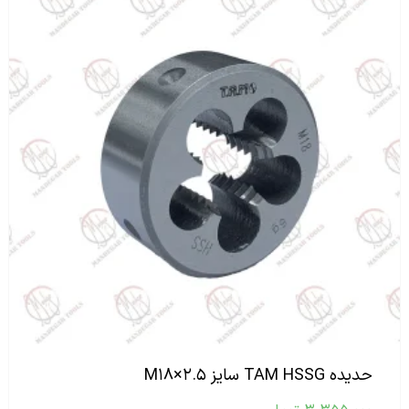
حدیده TAM HSSG سایز M۱۸×۲.۵