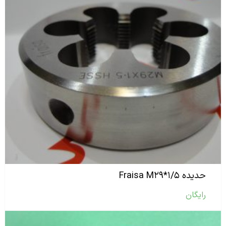
حدیده Fraisa M۲۹*۱/۵
رایگان