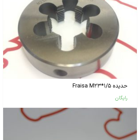
حدیده Fraisa M۲۳*۱/۵
رایگان