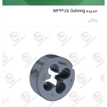
حدیده M۲۹*۱/۵ Guhring
رایگان