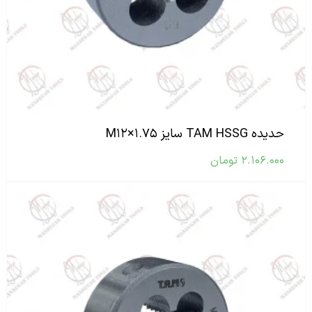
حدیده TAM HSSG سایز M۱۲×۱.۷۵
۲.۱۰۶.۰۰۰
تومان