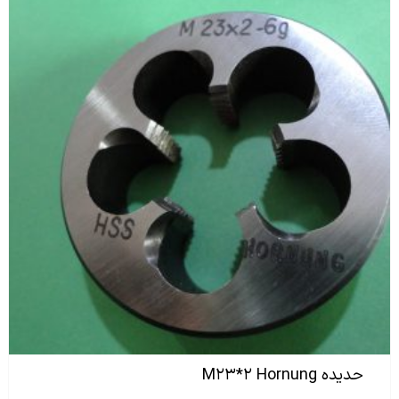
حدیده M۲۳*۲ Hornung