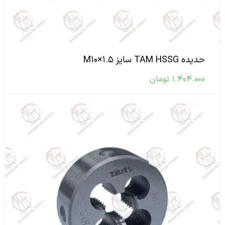
حدیده TAM HSSG سایز M۱۰×۱.۵
۱.۴۰۴.۰۰۰
تومان