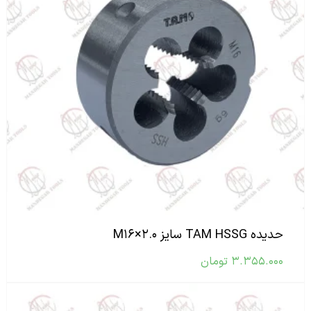
حدیده TAM HSSG سایز M۱۶×۲.۰
۳.۳۵۵.۰۰۰
تومان