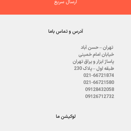
ارسال سریع
آدرس و تماس باما
تهران – حسن آباد
خیابان امام خمینی
پاساژ ابزار و یراق تهران
طبقه اول – پلاک 230
021-66721874
021-66721580
09128432058
09126712732
لوکیشن ما