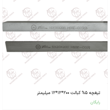
تیغچه ۵% کبالت ۲۰۰*۱۲*۱۲ میلیمتر
رایگان