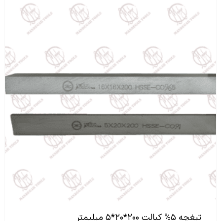
تیغچه ۵% کبالت ۲۰۰*۲۰*۵ میلیمتر