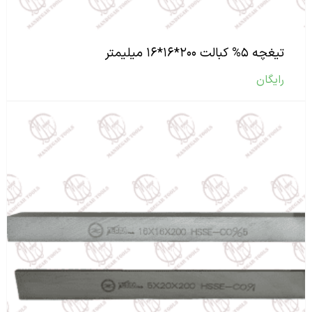
تیغچه ۵% کبالت ۲۰۰*۱۶*۱۶ میلیمتر
رایگان