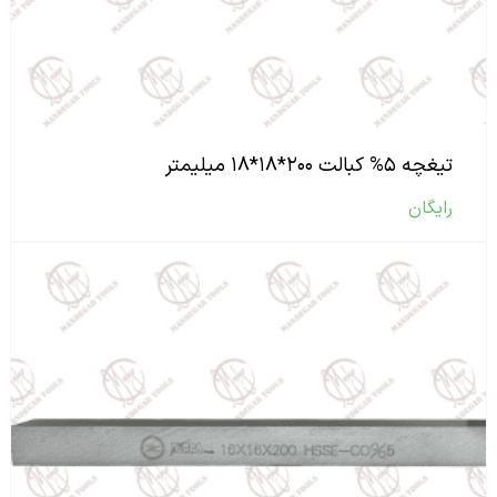
تیغچه ۵% کبالت ۲۰۰*۱۸*۱۸ میلیمتر
رایگان