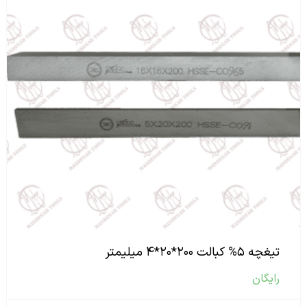
تیغچه ۵% کبالت ۲۰۰*۲۰*۴ میلیمتر
رایگان