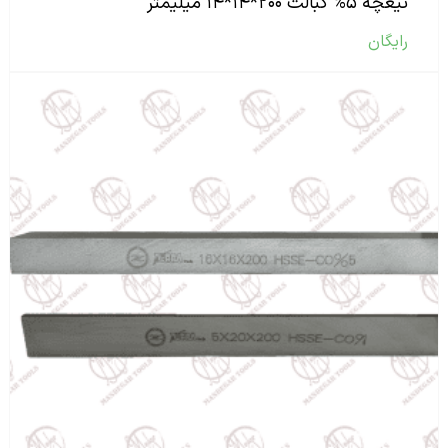
تیغچه ۵% کبالت ۲۰۰*۱۴*۱۴ میلیمتر
رایگان