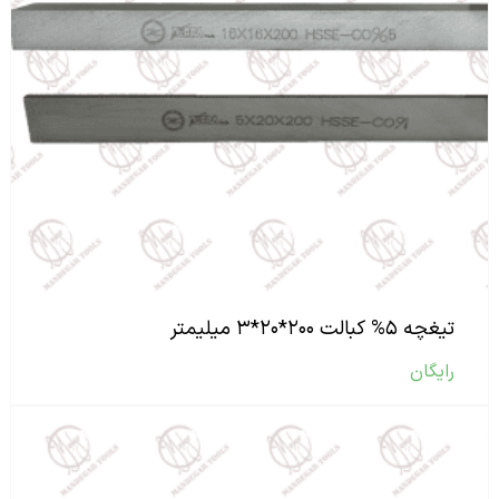
تیغچه ۵% کبالت ۲۰۰*۲۰*۳ میلیمتر
رایگان