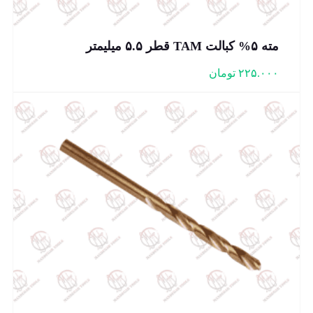
مته ۵% کبالت TAM قطر ۵.۵ میلیمتر
۲۲۵.۰۰۰
تومان