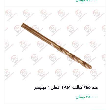
مته ۵% کبالت TAM قطر ۱ میلیمتر
۳۸.۰۰۰
تومان