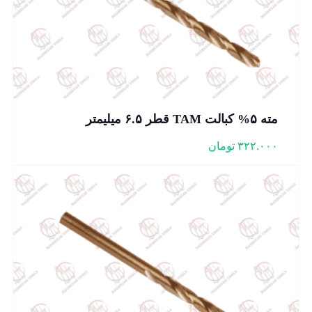
مته ۵% کبالت TAM قطر ۶.۵ میلیمتر
۳۲۲.۰۰۰
تومان