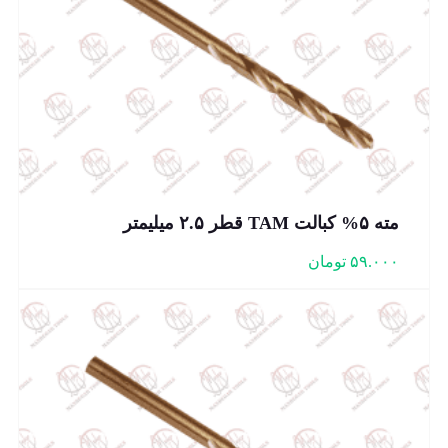
مته ۵% کبالت TAM قطر ۲.۵ میلیمتر
۵۹.۰۰۰
تومان