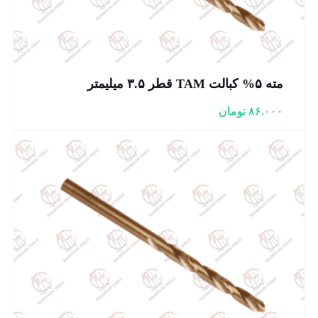
مته ۵% کبالت TAM قطر ۳.۵ میلیمتر
۸۶.۰۰۰
تومان