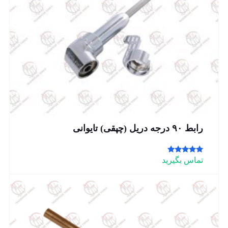
رابط ۹۰ درجه دریل (چپقی) تایوانی
امتیاز
تماس بگیرید
5.00
از 5