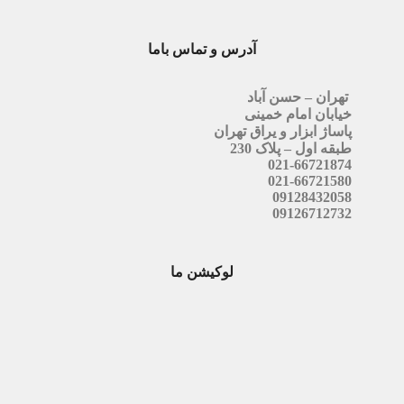
آدرس و تماس باما
تهران – حسن آباد
خیابان امام خمینی
پاساژ ابزار و یراق تهران
طبقه اول – پلاک 230
021-66721874
021-66721580
09128432058
09126712732
لوکیشن ما