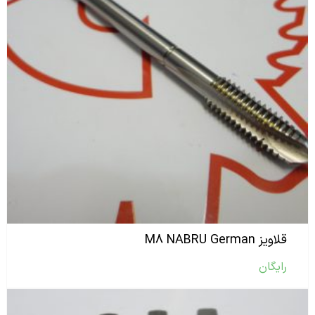
قلاویز M۸ NABRU German
رایگان