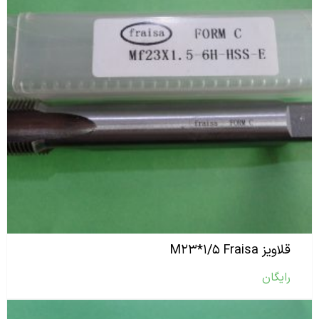
قلاویز M۲۳*۱/۵ Fraisa
رایگان