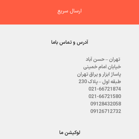
ارسال سریع
آدرس و تماس باما
تهران – حسن آباد
خیابان امام خمینی
پاساژ ابزار و یراق تهران
طبقه اول – پلاک 230
021-66721874
021-66721580
09128432058
09126712732
لوکیشن ما