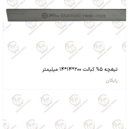
تیغچه ۵% کبالت ۲۰۰*۱۴*۱۴ میلیمتر
رایگان