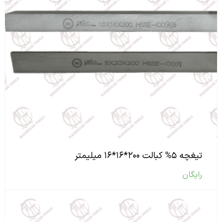
تیغچه ۵% کبالت ۲۰۰*۱۶*۱۶ میلیمتر
رایگان