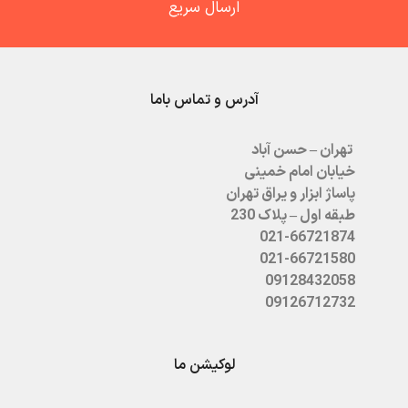
ارسال سریع
آدرس و تماس باما
تهران – حسن آباد
خیابان امام خمینی
پاساژ ابزار و یراق تهران
طبقه اول – پلاک 230
021-66721874
021-66721580
09128432058
09126712732
لوکیشن ما