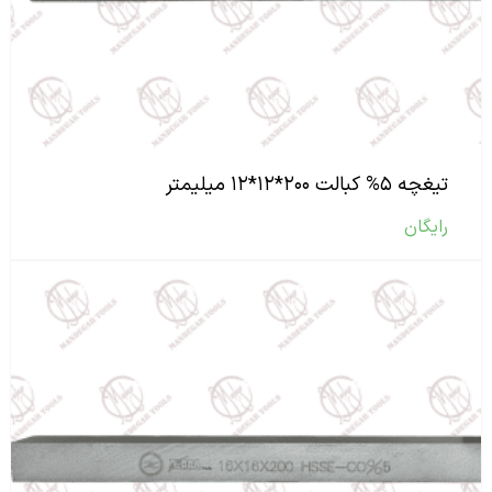
تیغچه ۵% کبالت ۲۰۰*۱۲*۱۲ میلیمتر
رایگان