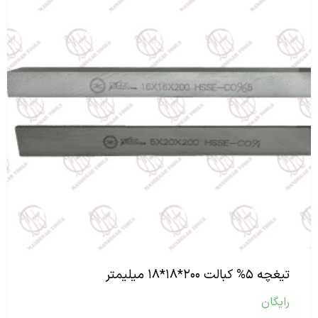
تیغچه ۵% کبالت ۲۰۰*۱۸*۱۸ میلیمتر
رایگان