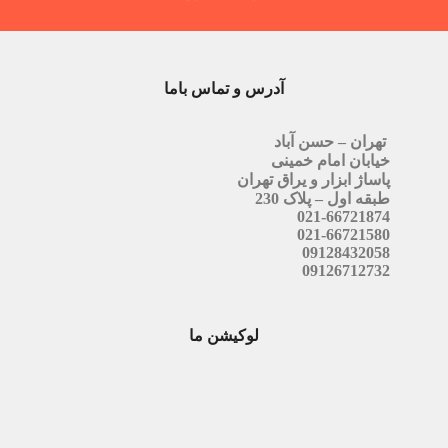
آدرس و تماس باما
تهران – حسن آباد
خیابان امام خمینی
پاساژ ابزار و یراق تهران
طبقه اول – پلاک 230
021-66721874
021-66721580
09128432058
09126712732
لوکیشن ما