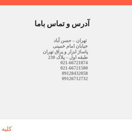
آدرس و تماس باما
تهران – حسن آباد
خیابان امام خمینی
پاساژ ابزار و یراق تهران
طبقه اول – پلاک 230
021-66721874
021-66721580
09128432058
09126712732
کلیه 