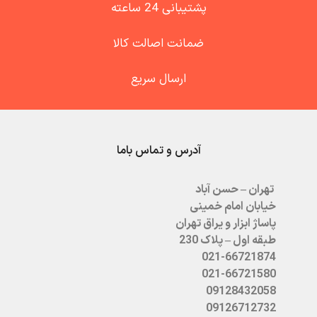
پشتیبانی 24 ساعته
ضمانت اصالت کالا
ارسال سریع
آدرس و تماس باما
تهران – حسن آباد
خیابان امام خمینی
پاساژ ابزار و یراق تهران
طبقه اول – پلاک 230
021-66721874
021-66721580
09128432058
09126712732