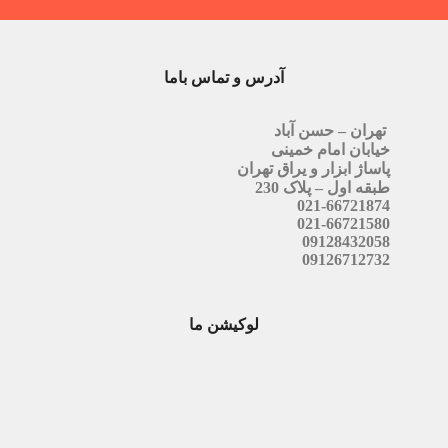
آدرس و تماس باما
تهران – حسن آباد
خیابان امام خمینی
پاساژ ابزار و یراق تهران
طبقه اول – پلاک 230
021-66721874
021-66721580
09128432058
09126712732
لوکیشن ما