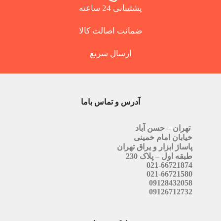
پشتیبانی 24 ساعته
ضمانت اصالت کالا
ارسال سریع
آدرس و تماس باما
تهران – حسن آباد
خیابان امام خمینی
پاساژ ابزار و یراق تهران
طبقه اول – پلاک 230
021-66721874
021-66721580
09128432058
09126712732