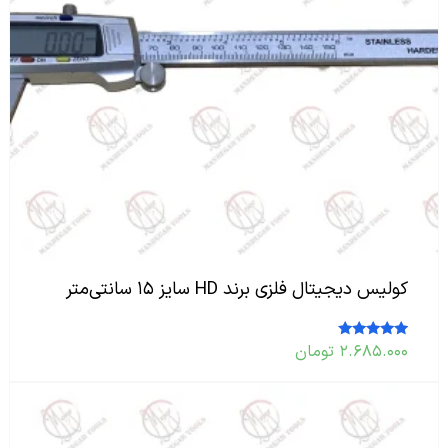
کولیس دیجیتال فلزی برند HD سایز ۱۵ سانتی‌متر
۲.۶۸۵.۰۰۰
تومان
امتیاز
5.00
از 5