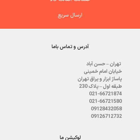
ارسال سریع
آدرس و تماس باما
تهران – حسن آباد
خیابان امام خمینی
پاساژ ابزار و یراق تهران
طبقه اول – پلاک 230
021-66721874
021-66721580
09128432058
09126712732
لوکیشن ما