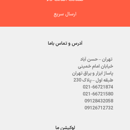
ارسال سریع
آدرس و تماس باما
تهران – حسن آباد
خیابان امام خمینی
پاساژ ابزار و یراق تهران
طبقه اول – پلاک 230
021-66721874
021-66721580
09128432058
09126712732
لوکیشن ما