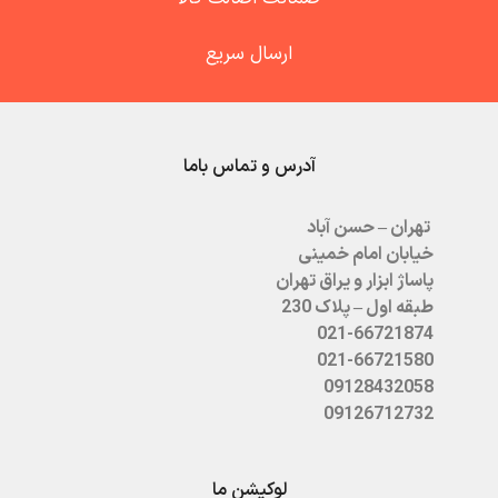
ارسال سریع
آدرس و تماس باما
تهران – حسن آباد
خیابان امام خمینی
پاساژ ابزار و یراق تهران
طبقه اول – پلاک 230
021-66721874
021-66721580
09128432058
09126712732
لوکیشن ما