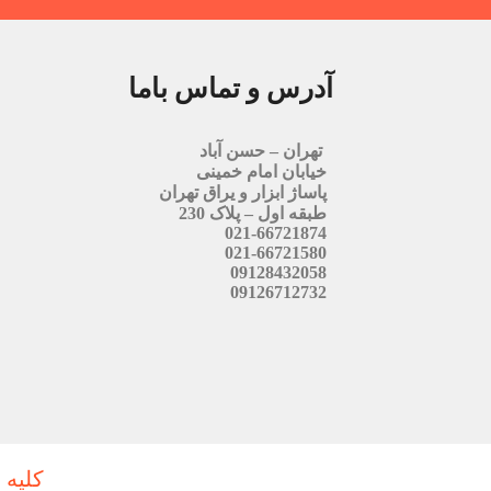
آدرس و تماس باما
تهران – حسن آباد
خیابان امام خمینی
پاساژ ابزار و یراق تهران
طبقه اول – پلاک 230
021-66721874
021-66721580
09128432058
09126712732
کلیه 