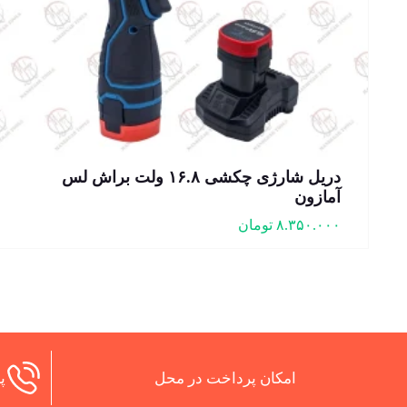
دریل شارژی چکشی ۱۶.۸ ولت براش لس
آمازون
۸.۳۵۰.۰۰۰
تومان
امکان پرداخت در محل
پش