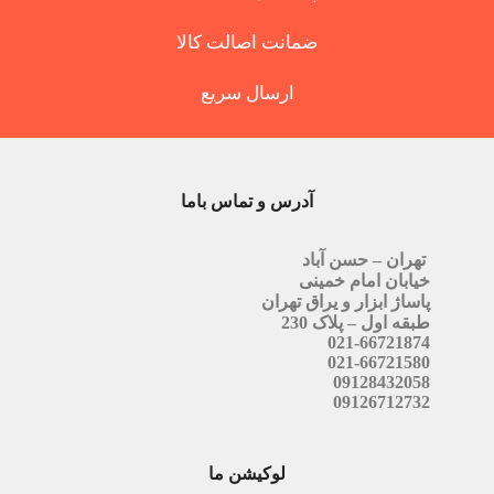
ضمانت اصالت کالا
ارسال سریع
آدرس و تماس باما
تهران – حسن آباد
خیابان امام خمینی
پاساژ ابزار و یراق تهران
طبقه اول – پلاک 230
021-66721874
021-66721580
09128432058
09126712732
لوکیشن ما