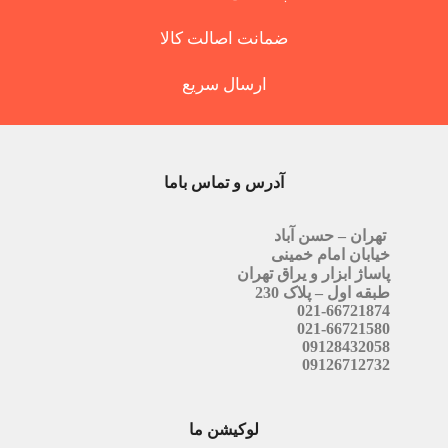
ضمانت اصالت کالا
ارسال سریع
آدرس و تماس باما
تهران – حسن آباد
خیابان امام خمینی
پاساژ ابزار و یراق تهران
طبقه اول – پلاک 230
021-66721874
021-66721580
09128432058
09126712732
لوکیشن ما