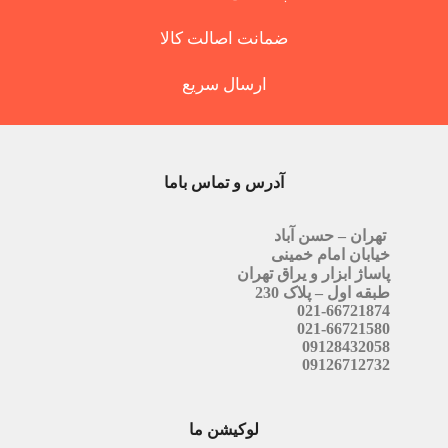
ضمانت اصالت کالا
ارسال سریع
آدرس و تماس باما
تهران – حسن آباد
خیابان امام خمینی
پاساژ ابزار و یراق تهران
طبقه اول – پلاک 230
021-66721874
021-66721580
09128432058
09126712732
لوکیشن ما