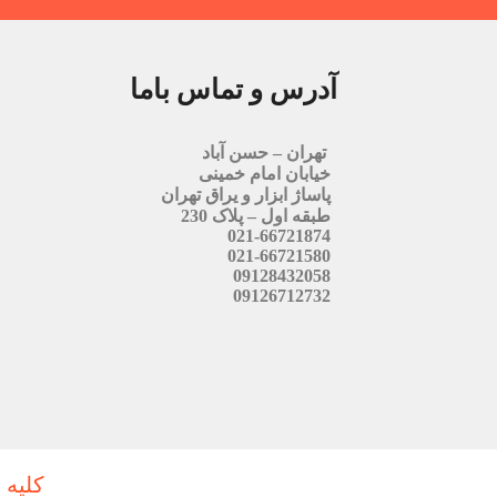
آدرس و تماس باما
تهران – حسن آباد
خیابان امام خمینی
پاساژ ابزار و یراق تهران
طبقه اول – پلاک 230
021-66721874
021-66721580
09128432058
09126712732
کلیه 