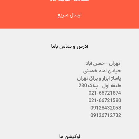
ارسال سریع
آدرس و تماس باما
تهران – حسن آباد
خیابان امام خمینی
پاساژ ابزار و یراق تهران
طبقه اول – پلاک 230
021-66721874
021-66721580
09128432058
09126712732
لوکیشن ما