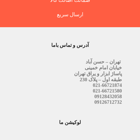
ضمانت اصالت کالا
ارسال سریع
آدرس و تماس باما
تهران – حسن آباد
خیابان امام خمینی
پاساژ ابزار و یراق تهران
طبقه اول – پلاک 230
021-66721874
021-66721580
09128432058
09126712732
لوکیشن ما