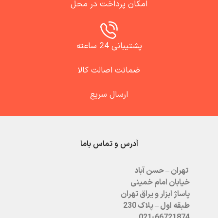
امکان پرداخت در محل
پشتیبانی 24 ساعته
ضمانت اصالت کالا
ارسال سریع
آدرس و تماس باما
تهران – حسن آباد
خیابان امام خمینی
پاساژ ابزار و یراق تهران
طبقه اول – پلاک 230
021-66721874