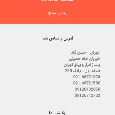
ارسال سریع
آدرس و تماس باما
تهران – حسن آباد
خیابان امام خمینی
پاساژ ابزار و یراق تهران
طبقه اول – پلاک 230
021-66721874
021-66721580
09128432058
09126712732
لوکیشن ما