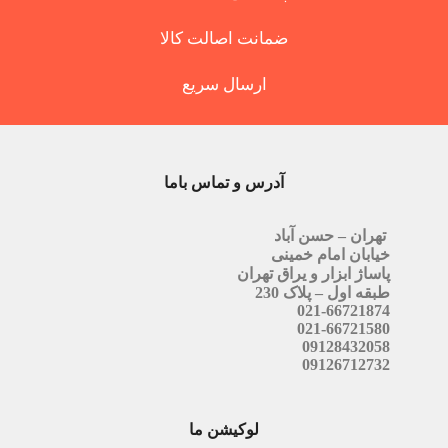
ضمانت اصالت کالا
ارسال سریع
آدرس و تماس باما
تهران – حسن آباد
خیابان امام خمینی
پاساژ ابزار و یراق تهران
طبقه اول – پلاک 230
021-66721874
021-66721580
09128432058
09126712732
لوکیشن ما