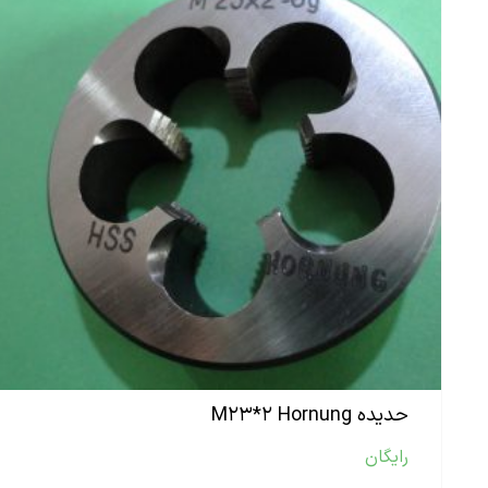
حدیده M۲۳*۲ Hornung
رایگان