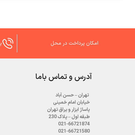
امکان پرداخت در محل
پش
آدرس و تماس باما
تهران – حسن آباد
خیابان امام خمینی
پاساژ ابزار و یراق تهران
طبقه اول – پلاک 230
021-66721874
021-66721580