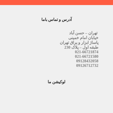
آدرس و تماس باما
تهران – حسن آباد
خیابان امام خمینی
پاساژ ابزار و یراق تهران
طبقه اول – پلاک 230
021-66721874
021-66721580
09128432058
09126712732
لوکیشن ما