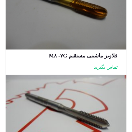
قلاویز ماشینی مستقیم M۸ -۷G
تماس بگیرید