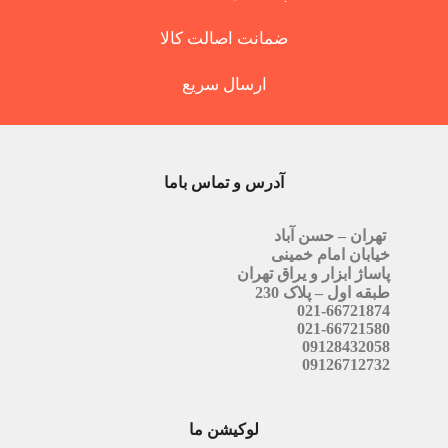
ضمانت اصالت کالا
ارسال سریع
آدرس و تماس باما
تهران – حسن آباد
خیابان امام خمینی
پاساژ ابزار و یراق تهران
طبقه اول – پلاک 230
021-66721874
021-66721580
09128432058
09126712732
لوکیشن ما