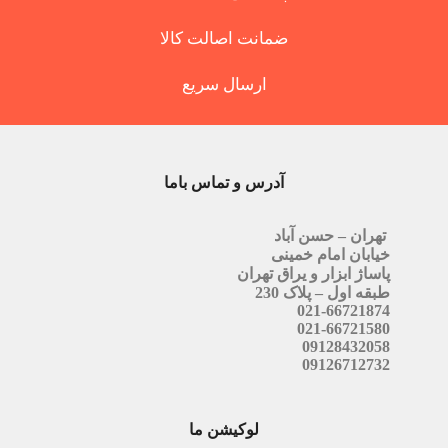
ضمانت اصالت کالا
ارسال سریع
آدرس و تماس باما
تهران – حسن آباد
خیابان امام خمینی
پاساژ ابزار و یراق تهران
طبقه اول – پلاک 230
021-66721874
021-66721580
09128432058
09126712732
لوکیشن ما