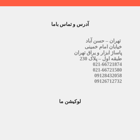
آدرس و تماس باما
تهران – حسن آباد
خیابان امام خمینی
پاساژ ابزار و یراق تهران
طبقه اول – پلاک 230
021-66721874
021-66721580
09128432058
09126712732
لوکیشن ما