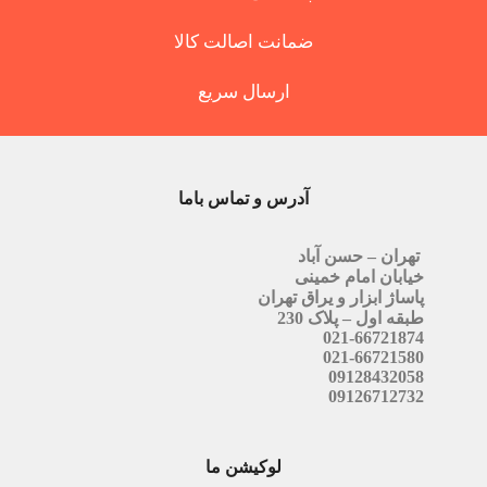
ضمانت اصالت کالا
ارسال سریع
آدرس و تماس باما
تهران – حسن آباد
خیابان امام خمینی
پاساژ ابزار و یراق تهران
طبقه اول – پلاک 230
021-66721874
021-66721580
09128432058
09126712732
لوکیشن ما