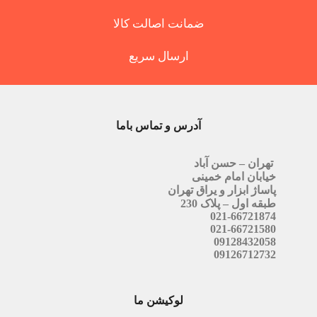
ضمانت اصالت کالا
ارسال سریع
آدرس و تماس باما
تهران – حسن آباد
خیابان امام خمینی
پاساژ ابزار و یراق تهران
طبقه اول – پلاک 230
021-66721874
021-66721580
09128432058
09126712732
لوکیشن ما