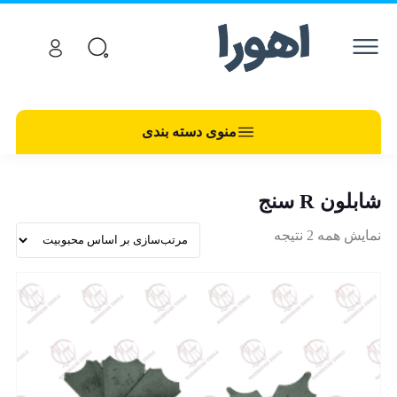
منوی دسته بندی
شابلون R سنج
نمایش همه 2 نتیجه