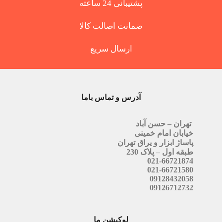
پشتیبانی 24 ساعته
ضمانت اصالت کالا
ارسال سریع
آدرس و تماس باما
تهران – حسن آباد
خیابان امام خمینی
پاساژ ابزار و یراق تهران
طبقه اول – پلاک 230
021-66721874
021-66721580
09128432058
09126712732
لوکیشن ما