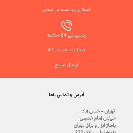
امکان پرداخت در محل
پشتیبانی 24 ساعته
ضمانت اصالت کالا
ارسال سریع
آدرس و تماس باما
تهران – حسن آباد
خیابان امام خمینی
پاساژ ابزار و یراق تهران
طبقه اول – پلاک 230