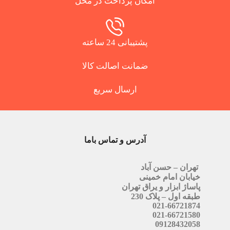
امکان پرداخت در محل
پشتیبانی 24 ساعته
ضمانت اصالت کالا
ارسال سریع
آدرس و تماس باما
تهران – حسن آباد
خیابان امام خمینی
پاساژ ابزار و یراق تهران
طبقه اول – پلاک 230
021-66721874
021-66721580
09128432058