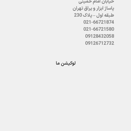
خیابان امام خمینی
پاساژ ابزار و یراق تهران
طبقه اول – پلاک 230
021-66721874
021-66721580
09128432058
09126712732
لوکیشن ما