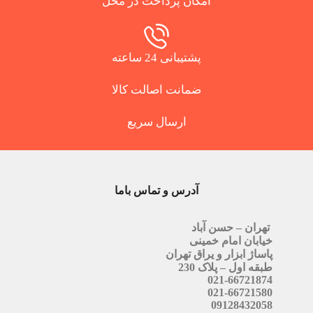
امکان پرداخت در محل
پشتیبانی 24 ساعته
ضمانت اصالت کالا
ارسال سریع
آدرس و تماس باما
تهران – حسن آباد
خیابان امام خمینی
پاساژ ابزار و یراق تهران
طبقه اول – پلاک 230
021-66721874
021-66721580
09128432058