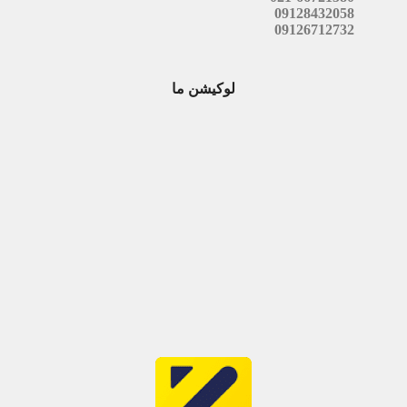
09128432058
09126712732
لوکیشن ما