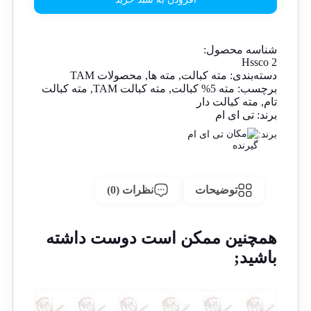
شناسه محصول:
Hssco 2
دسته‌بندی:
مته کبالت
,
مته ها
,
محصولات TAM
برچسب:
مته 5% کبالت
,
مته کبالت TAM
,
مته کبالت
تام
,
مته کبالت دار
برند:
تی ای ام
برند:
تی ای ام
توضیحات
نظرات (0)
همچنین ممکن است دوست داشته
باشید;