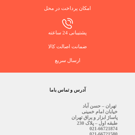
امکان پرداخت در محل
پشتیبانی 24 ساعته
ضمانت اصالت کالا
ارسال سریع
آدرس و تماس باما
تهران – حسن آباد
خیابان امام خمینی
پاساژ ابزار و یراق تهران
طبقه اول – پلاک 230
021-66721874
021-66721580