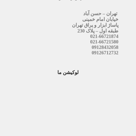
تهران – حسن آباد
خیابان امام خمینی
پاساژ ابزار و یراق تهران
طبقه اول – پلاک 230
021-66721874
021-66721580
09128432058
09126712732
لوکیشن ما