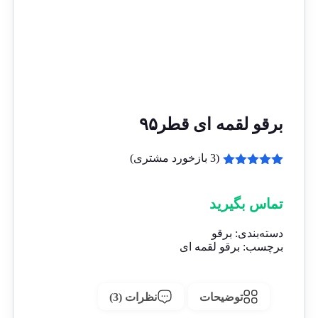
برقو لقمه ای قطر۹۵
(
3
بازخورد مشتری)
3
امتیازدهی
5.00
از 5
در
تماس بگیرید
امتیازدهی
مشتری
دسته‌بندی:
برقو
برچسب:
برقو لقمه ای
توضیحات
نظرات (3)