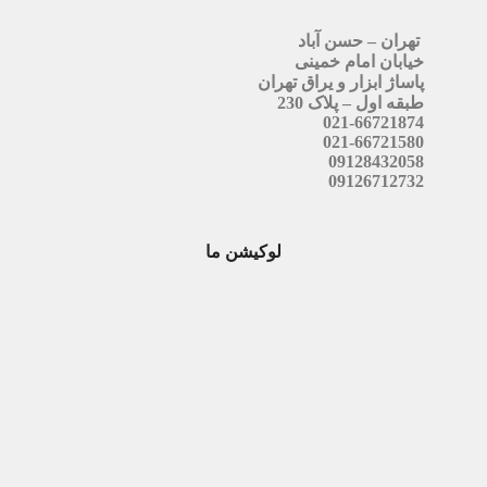
تهران – حسن آباد
خیابان امام خمینی
پاساژ ابزار و یراق تهران
طبقه اول – پلاک 230
021-66721874
021-66721580
09128432058
09126712732
لوکیشن ما