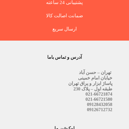
پشتیبانی 24 ساعته
ضمانت اصالت کالا
ارسال سریع
آدرس و تماس باما
تهران – حسن آباد
خیابان امام خمینی
پاساژ ابزار و یراق تهران
طبقه اول – پلاک 230
021-66721874
021-66721580
09128432058
09126712732
لوکیشن ما