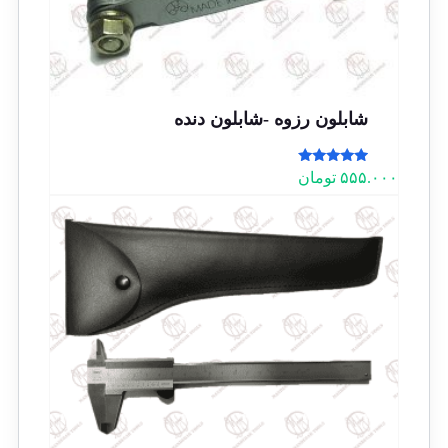
شابلون رزوه -شابلون دنده
امتیاز
۵۵۵.۰۰۰
تومان
5.00
از 5