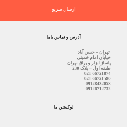
ارسال سریع
آدرس و تماس باما
تهران – حسن آباد
خیابان امام خمینی
پاساژ ابزار و یراق تهران
طبقه اول – پلاک 230
021-66721874
021-66721580
09128432058
09126712732
لوکیشن ما