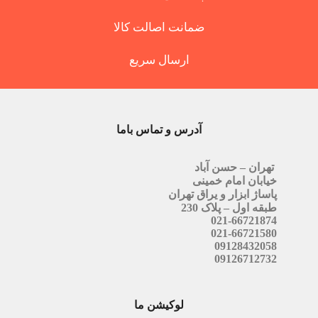
ضمانت اصالت کالا
ارسال سریع
آدرس و تماس باما
تهران – حسن آباد
خیابان امام خمینی
پاساژ ابزار و یراق تهران
طبقه اول – پلاک 230
021-66721874
021-66721580
09128432058
09126712732
لوکیشن ما