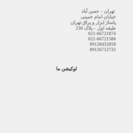
تهران – حسن آباد
خیابان امام خمینی
پاساژ ابزار و یراق تهران
طبقه اول – پلاک 230
021-66721874
021-66721580
09128432058
09126712732
لوکیشن ما