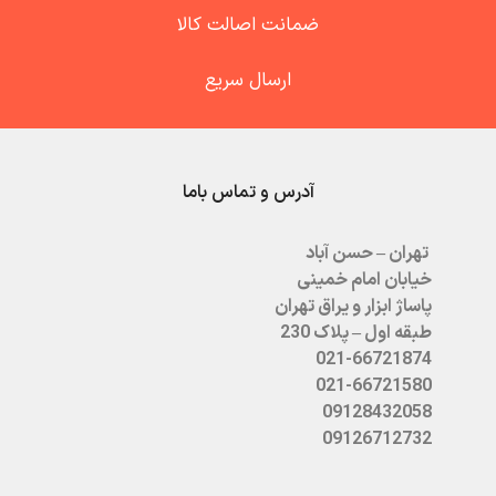
ضمانت اصالت کالا
ارسال سریع
آدرس و تماس باما
تهران – حسن آباد
خیابان امام خمینی
پاساژ ابزار و یراق تهران
طبقه اول – پلاک 230
021-66721874
021-66721580
09128432058
09126712732