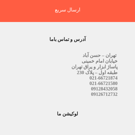
ارسال سریع
آدرس و تماس باما
تهران – حسن آباد
خیابان امام خمینی
پاساژ ابزار و یراق تهران
طبقه اول – پلاک 230
021-66721874
021-66721580
09128432058
09126712732
لوکیشن ما