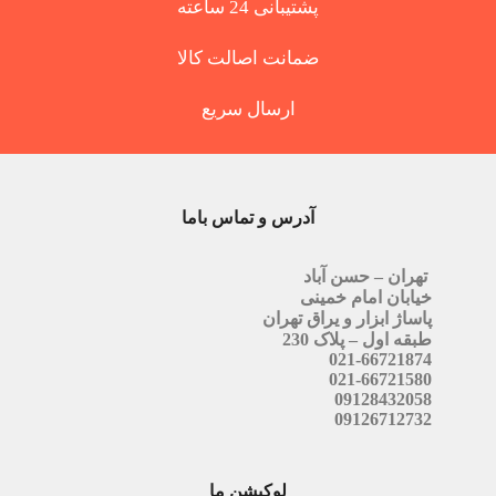
پشتیبانی 24 ساعته
ضمانت اصالت کالا
ارسال سریع
آدرس و تماس باما
تهران – حسن آباد
خیابان امام خمینی
پاساژ ابزار و یراق تهران
طبقه اول – پلاک 230
021-66721874
021-66721580
09128432058
09126712732
لوکیشن ما