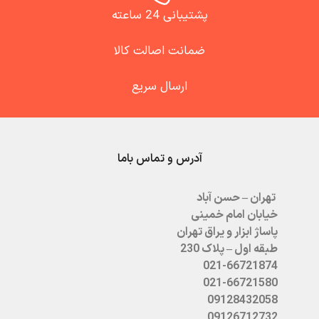
پشتیبانی 24 ساعته
ضمانت اصالت کالا
ارسال سریع
آدرس و تماس باما
تهران – حسن آباد
خیابان امام خمینی
پاساژ ابزار و یراق تهران
طبقه اول – پلاک 230
021-66721874
021-66721580
09128432058
09126712732