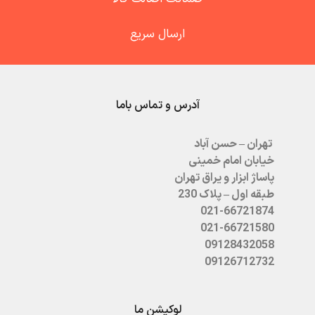
ارسال سریع
آدرس و تماس باما
تهران – حسن آباد
خیابان امام خمینی
پاساژ ابزار و یراق تهران
طبقه اول – پلاک 230
021-66721874
021-66721580
09128432058
09126712732
لوکیشن ما