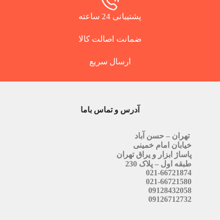
پشتیبانی 24 ساعته
ضمانت اصالت کالا
ارسال سریع
آدرس و تماس باما
تهران – حسن آباد
خیابان امام خمینی
پاساژ ابزار و یراق تهران
طبقه اول – پلاک 230
021-66721874
021-66721580
09128432058
09126712732